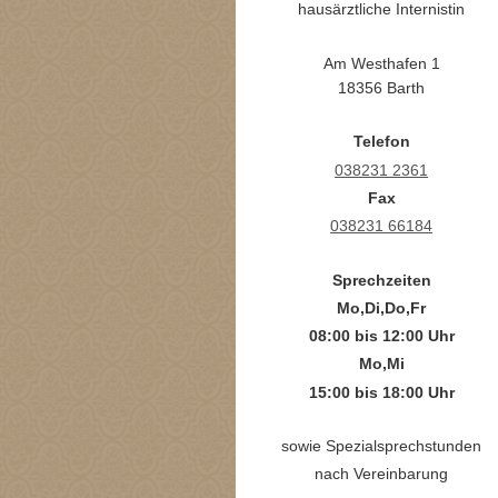
hausärztliche Internistin
Am Westhafen 1
18356 Barth
Telefon
038231 2361
Fax
038231 66184
Sprechzeiten
Mo,Di,Do,Fr
08:00 bis 12:00 Uhr
Mo,Mi
15:00 bis 18:00 Uhr
sowie Spezialsprechstunden
nach Vereinbarung