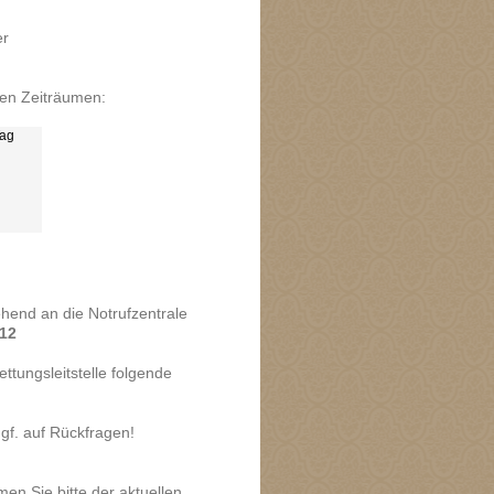
er
nden Zeiträumen:
Tag
ehend an die Notrufzentrale
12
ttungsleitstelle folgende
f. auf Rückfragen!
n Sie bitte der aktuellen