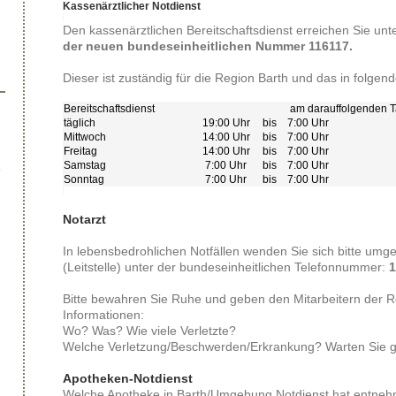
Kassenärztlicher Notdienst
Den kassenärztlichen Bereitschaftsdienst erreichen Sie unt
der neuen bundeseinheitlichen Nummer 116117.
Dieser ist zuständig für die Region Barth und das in folge
Bereitschaftsdienst
am darauffolgenden 
täglich
19:00 Uhr
bis
7:00 Uhr
Mittwoch
14:00 Uhr
bis
7:00 Uhr
Freitag
14:00 Uhr
bis
7:00 Uhr
Samstag
7:00 Uhr
bis
7:00 Uhr
e
Sonntag
7:00 Uhr
bis
7:00 Uhr
Notarzt
In lebensbedrohlichen Notfällen wenden Sie sich bitte umg
(Leitstelle) unter der bundeseinheitlichen Telefonnummer:
1
Bitte bewahren Sie Ruhe und geben den Mitarbeitern der Re
Informationen:
Wo? Was? Wie viele Verletzte?
Welche Verletzung/Beschwerden/Erkrankung? Warten Sie gg
Apotheken-Notdienst
Welche Apotheke in Barth/Umgebung Notdienst hat entnehme